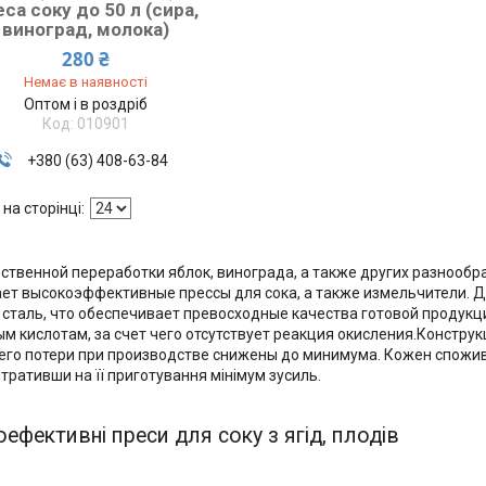
еса соку до 50 л (сира,
виноград, молока)
280 ₴
Немає в наявності
Оптом і в роздріб
010901
+380 (63) 408-63-84
ственной переработки яблок, винограда, а также других разнообр
ет высокоэффективные прессы для сока, а также измельчители. 
сталь, что обеспечивает превосходные качества готовой продук
м кислотам, за счет чего отсутствует реакция окисления.Констру
чего потери при производстве снижены до минимума. Кожен спожив
итративши на її приготування мінімум зусиль.
ефективні преси для соку з ягід, плодів