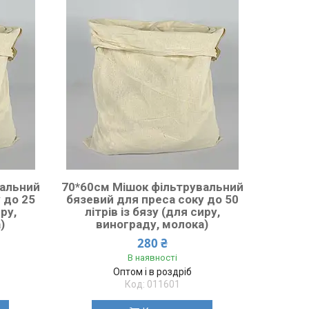
вальний
70*60см Мішок фільтрувальний
 до 25
бязевий для преса соку до 50
иру,
літрів із бязу (для сиру,
)
винограду, молока)
280 ₴
В наявності
Оптом і в роздріб
011601