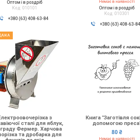
Немає в наявності
Оптом і в роздріб
010101
Оптом і в роздріб
010301
+380 (63) 408-63-84
+380 (63) 408-63-8
ДАЖА
Електроовочерізка з
Книга "Заготівля сок
авіючої сталі для яблук,
допомогою преса
граду Фермер. Харчова
80 ₴
орізка та дробарка для
Немає в наявності