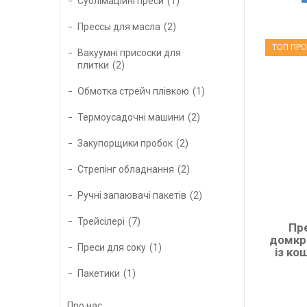
Сублімаційні преси
1
Прессы для масла
2
ТОП ПР
Вакуумні присоски для
плитки
2
Обмотка стрейч плівкою
1
Термоусадочні машини
2
Закупорщики пробок
2
Стрепінг обладнання
2
Ручні запаювачі пакетів
2
Трейсілері
7
Пре
домкра
Преси для соку
1
із ко
Пакетики
1
Про нас