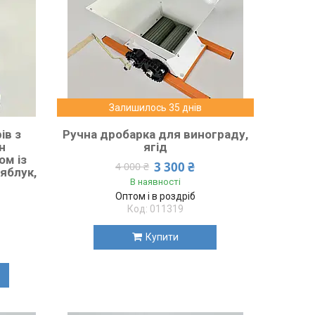
Залишилось 35 днів
ів з
Ручна дробарка для винограду,
н
ягід
ом із
3 300 ₴
4 000 ₴
яблук,
В наявності
Оптом і в роздріб
011319
Купити