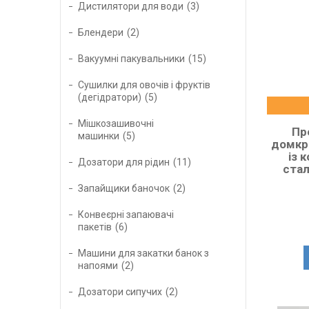
Дистилятори для води
3
Блендери
2
Вакуумні пакувальники
15
Сушилки для овочів і фруктів
(дегідратори)
5
Мішкозашивочні
Пре
машинки
5
домкра
із 
Дозатори для рідин
11
стал
Запайщики баночок
2
Конвеєрні запаювачі
пакетів
6
Машини для закатки банок з
напоями
2
Дозатори сипучих
2