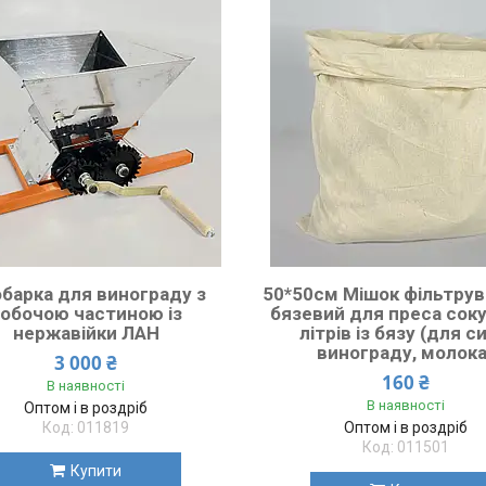
барка для винограду з
50*50см Мішок фільтру
обочою частиною із
бязевий для преса соку
нержавійки ЛАН
літрів із бязу (для с
винограду, молока
3 000 ₴
160 ₴
В наявності
В наявності
Оптом і в роздріб
011819
Оптом і в роздріб
011501
Купити