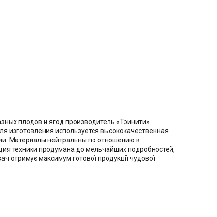
азных плодов и ягод производитель «Тринити»
Для изготовления используется высококачественная
ции. Материалы нейтральны по отношению к
кция техники продумана до мельчайших подробностей,
ач отримує максимум готової продукції чудової