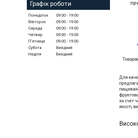
пр
Графік роботи
Понеділок
09:00
19:00
Вівторок
09:00
19:00
Середа
09:00
19:00
Четвер
09:00
19:00
Пʼятниця
09:00
19:00
Субота
Вихідний
Неділя
Вихідний
Для каче
предлага
пищевая 
фруктовы
за счет 
якості, в
Високо