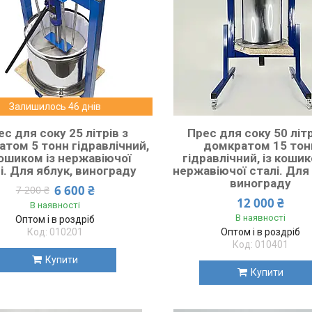
Залишилось 46 днів
с для соку 25 літрів з
Прес для соку 50 літр
том 5 тонн гідравлічний,
домкратом 15 тон
кошиком із нержавіючої
гідравлічний, із кошик
і. Для яблук, винограду
нержавіючої сталі. Для 
винограду
6 600 ₴
7 200 ₴
12 000 ₴
В наявності
В наявності
Оптом і в роздріб
010201
Оптом і в роздріб
010401
Купити
Купити