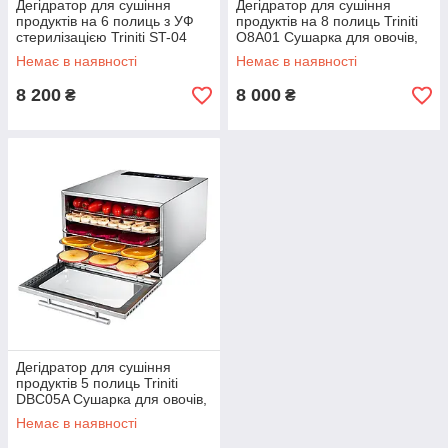
Дегідратор для сушіння
Дегідратор для сушіння
продуктів на 6 полиць з УФ
продуктів на 8 полиць Triniti
стерилізацією Triniti ST-04
O8A01 Сушарка для овочів,
Сушарка для овочів, фруктів,
фруктів, м'яса, пастили
Немає в наявності
Немає в наявності
м'яса, пастили
8 200
8 000
₴
₴
Дегідратор для сушіння
продуктів 5 полиць Triniti
DBC05A Сушарка для овочів,
фруктів, м'яса, пастили
Немає в наявності