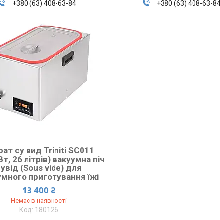
+380 (63) 408-63-84
+380 (63) 408-63-8
рат су вид Triniti SC011
Вт, 26 літрів) вакуумна піч
сувід (Sous vide) для
умного приготування їжі
13 400 ₴
Немає в наявності
180126