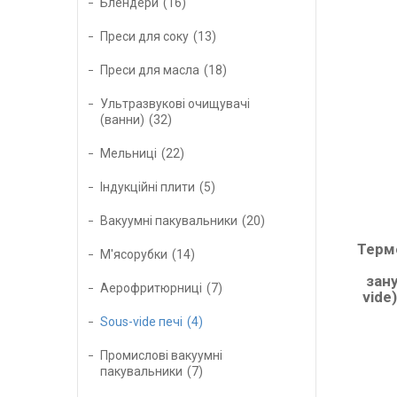
Блендери
16
Преси для соку
13
Преси для масла
18
Ультразвукові очищувачі
(ванни)
32
Мельниці
22
Індукційні плити
5
Вакуумні пакувальники
20
Терм
М'ясорубки
14
зан
Аерофритюрниці
7
vide
Sous-vide печі
4
Промислові вакуумні
пакувальники
7