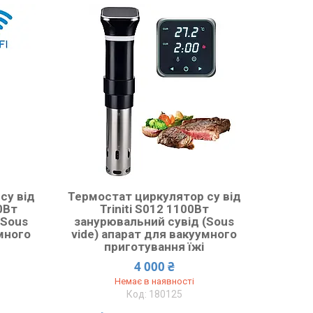
су від
Термостат циркулятор су від
00Вт
Triniti S012 1100Вт
(Sous
занурювальний сувід (Sous
умного
vide) апарат для вакуумного
приготування їжі
4 000 ₴
Немає в наявності
180125