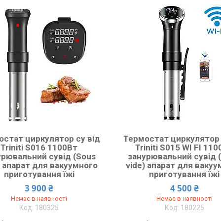
остат циркулятор су від
Термостат циркулятор 
Triniti S016 1100Вт
Triniti S015 WI FI 11
урювальний сувід (Sous
занурювальний сувід 
) апарат для вакуумного
vide) апарат для ваку
приготування їжі
приготування їжі
3 900 ₴
4 500 ₴
Немає в наявності
Немає в наявності
180325
180225