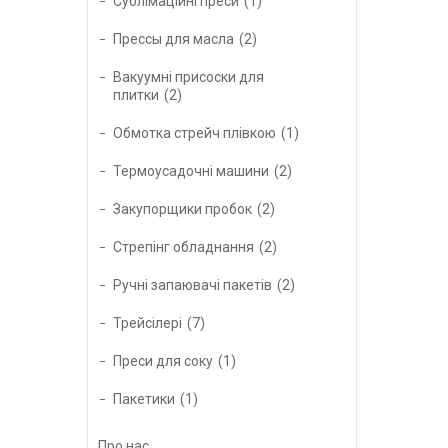
Сублімаційні преси
1
Прессы для масла
2
Вакуумні присоски для
плитки
2
Обмотка стрейч плівкою
1
Термоусадочні машини
2
Закупорщики пробок
2
Стрепінг обладнання
2
Ручні запаювачі пакетів
2
Трейсілері
7
Преси для соку
1
Пакетики
1
Про нас