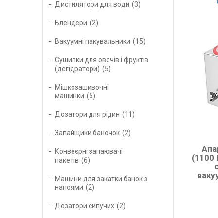
Дистилятори для води
3
Блендери
2
Вакуумні пакувальники
15
Сушилки для овочів і фруктів
(дегідратори)
5
Мішкозашивочні
машинки
5
Дозатори для рідин
11
Запайщики баночок
2
Апа
Конвеєрні запаювачі
(1100 
пакетів
6
ваку
Машини для закатки банок з
напоями
2
Дозатори сипучих
2