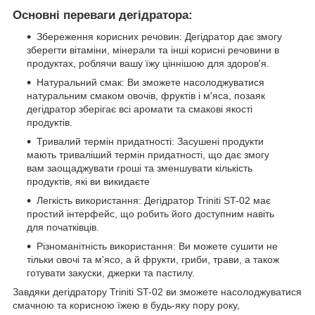
Основні переваги дегідратора:
Збереження корисних речовин: Дегідратор дає змогу
зберегти вітаміни, мінерали та інші корисні речовини в
продуктах, роблячи вашу їжу ціннішою для здоров'я.
Натуральний смак: Ви зможете насолоджуватися
натуральним смаком овочів, фруктів і м'яса, позаяк
дегідратор зберігає всі аромати та смакові якості
продуктів.
Тривалий термін придатності: Засушені продукти
мають триваліший термін придатності, що дає змогу
вам заощаджувати гроші та зменшувати кількість
продуктів, які ви викидаєте
Легкість використання: Дегідратор Triniti ST-02 має
простий інтерфейс, що робить його доступним навіть
для початківців.
Різноманітність використання: Ви можете сушити не
тільки овочі та м'ясо, а й фрукти, гриби, трави, а також
готувати закуски, джерки та пастилу.
Завдяки дегідратору Triniti ST-02 ви зможете насолоджуватися
смачною та корисною їжею в будь-яку пору року,