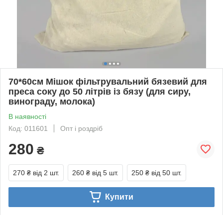
70*60см Мішок фільтрувальний бязевий для
преса соку до 50 літрів із бязу (для сиру,
винограду, молока)
В наявності
Код: 011601
Опт і роздріб
280
₴
270 ₴
від 2 шт.
260 ₴
від 5 шт.
250 ₴
від 50 шт.
Купити