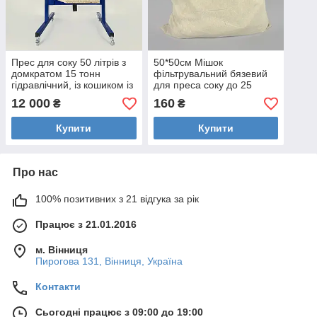
Прес для соку 50 літрів з
50*50см Мішок
домкратом 15 тонн
фільтрувальний бязевий
гідравлічний, із кошиком із
для преса соку до 25
нержавіючої сталі. Для
літрів із бязу (для сиру,
12 000
160
₴
₴
яблук, винограду
винограду, молока)
Купити
Купити
Про нас
100% позитивних з 21 відгука за рік
Працює з 21.01.2016
м. Вінниця
Пирогова 131, Вінниця, Україна
Контакти
Сьогодні працює з 09:00 до 19:00