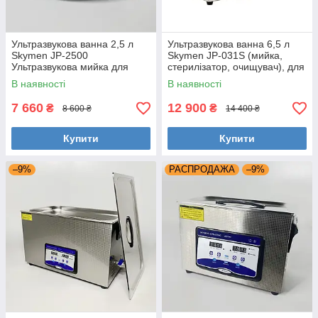
Ультразвукова ванна 2,5 л
Ультразвукова ванна 6,5 л
Skymen JP-2500
Skymen JP-031S (мийка,
Ультразвукова мийка для
стерилізатор, очищувач), для
інструментів
сто, стоматології
В наявності
В наявності
7 660
12 900
₴
₴
8 600 ₴
14 400 ₴
Купити
Купити
–9%
РАСПРОДАЖА
–9%