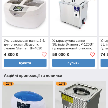
Ультразвуковая ванна 2,5л
Ультразвукова ванна
Ульт
для очистки Ultrasonic
38літрів Skymen JP-120ST
53лі
cleaner Skymen JP-4820
(ультразвуковий очисник,
(уль
(мойка, стерилизатор,
мийка ультразвукова)
мийк
4 800
59 000
74 
₴
₴
очиститель)
Купити
Купити
Акційні пропозиції та новинки
–25%
–15%