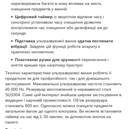
перетворювача багато в чому впливає на якість
очищення предметів у ванній.
Цифровий таймер
із зворотнім відліком часу і
сенсорної установкою часу очищення дозволяє
контролювати час очищення або дезінфекції аж до
секунди.
Підставка
ультразвукової ванни
здатна поглинати
вібрації
. Завдяки цій функції робота апарату є
практично непомітною.
Пластикові ручки
для зручності
перенесення і
зняття кришки при нагрітому пристрої
Технічні характеристики ультразвукової ванни роблять її
придатною як для професійного, так і для домашнього
застосування. Максимальна ультразвукова частота становить
40 000 Hz. Резервуар виготовлений із нержавіючої сталі
SUS304. Саме цей матеріал знайшов широке застосування в
медицині і харчовій промисловості. Об'єм резервуара
становить 800 мл. Одночасно можна очищати предмети
загальною вагою до одного кілограма. Ви можете встановити
таймер на час від 1-30 хвилин, за допомогою кнопок на
панелі.