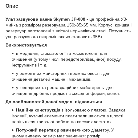
Опис
Ультразвукова ванна Skymen JP-008
- це професійна УЗ-
мийка з розміром резервуара 150x85x65 мм. Корпус, кришка і
резервуар виготовлені з якісної нержавіючої сталі. Потужність
ультразвукового випромінювача становить 35Вт.
Використовується
в медицині, стоматології та косметології: для
очищення (у тому числі передстерилізаційної) посуду,
інструментів і т. д.
у ремонтних майстернях і промисловості : для
очищення деталей машин і механізмів.
у ювелірних та реставраційних майстерень: для
очищення дрібних предметів складної форми, монет.
До особливостей даної моделі відноситься
Надійна конструкція
з ізольованою платою. Завдяки
ізоляції, чутливі елементи плати залишаються в цілості
навіть після тривалої роботи на високих частотах.
Потужний перетворювач
великого діаметру. У
цьому випадку розмір має значення: розмір