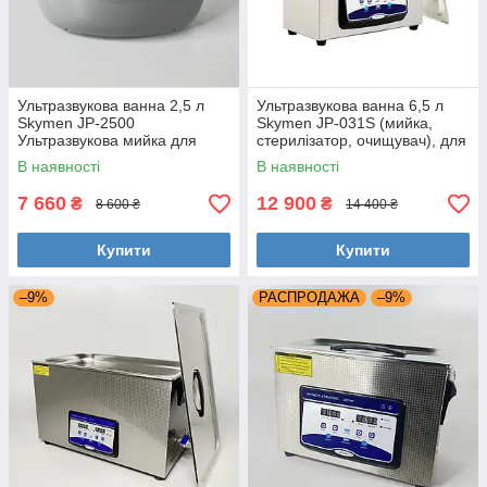
Ультразвукова ванна 2,5 л
Ультразвукова ванна 6,5 л
Skymen JP-2500
Skymen JP-031S (мийка,
Ультразвукова мийка для
стерилізатор, очищувач), для
інструментів
сто, стоматології
В наявності
В наявності
7 660
12 900
₴
₴
8 600 ₴
14 400 ₴
Купити
Купити
–9%
РАСПРОДАЖА
–9%