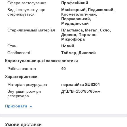
Сфера застосування
Професійний
Вид інструменту, що
Манікюрний, Педикюрний,
стерилізується
Косметологічний,
Перукарський,
Медицинский
Стерилизуемый матеріал
Пластмаса, Метал, Скло,
Дерево, Поролон,
Мікрофібра
Стан
Новий
Особливості
Таймер, Дисплей
Користувальницькі характеристики
Робоча частота
40
Характеристики
Матеріал резурвуара
нержавійка SUS304
Внутрішні розміри
Д*Ш*В=150*85*65мм
резервуара
Приховати
Умови доставки