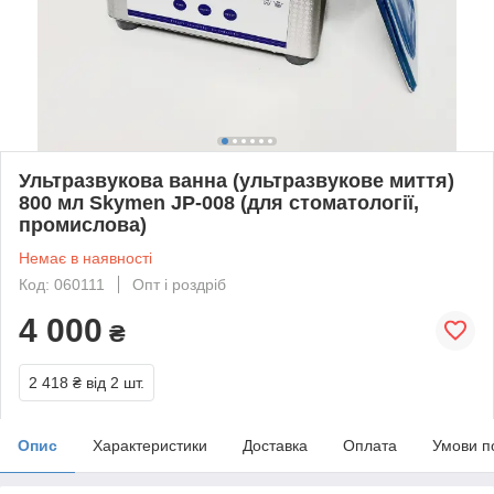
Ультразвукова ванна (ультразвукове миття)
800 мл Skymen JP-008 (для стоматології,
промислова)
Немає в наявності
Код: 060111
Опт і роздріб
4 000
₴
2 418 ₴
від 2 шт.
Опис
Характеристики
Доставка
Оплата
Умови п