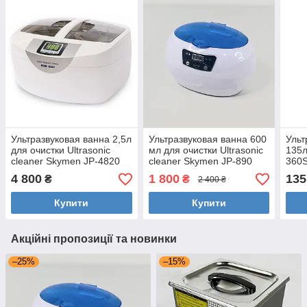
Ультразвуковая ванна 2,5л
Ультразвуковая ванна 600
Ульт
для очистки Ultrasonic
мл для очистки Ultrasonic
135л
cleaner Skymen JP-4820
cleaner Skymen JP-890
360S
(мойка, стерилизатор,
(мойка, стерилизатор,
мийк
4 800
1 800
135
₴
₴
2 400 ₴
очиститель)
очиститель)
стом
Купити
Купити
Акційні пропозиції та новинки
–25%
–15%