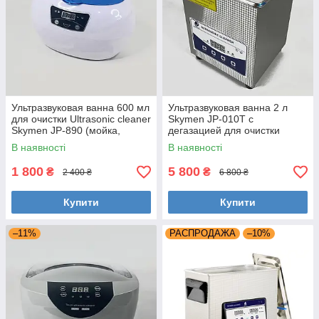
Ультразвуковая ванна 600 мл
Ультразвуковая ванна 2 л
для очистки Ultrasonic cleaner
Skymen JP-010T с
Skymen JP-890 (мойка,
дегазацией для очистки
стерилизатор, очиститель)
инструментов, деталей
В наявності
В наявності
(мойка, стерилизатор)
1 800
5 800
₴
₴
2 400 ₴
6 800 ₴
Купити
Купити
–11%
РАСПРОДАЖА
–10%