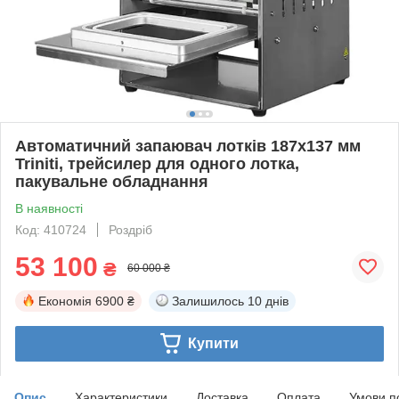
Автоматичний запаювач лотків 187х137 мм
Triniti, трейсилер для одного лотка,
пакувальне обладнання
В наявності
Код: 410724
Роздріб
53 100
₴
60 000 ₴
Економія
6900 ₴
Залишилось
10 днів
Купити
Опис
Характеристики
Доставка
Оплата
Умови п