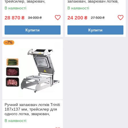
трейсилер, зварювач,
запаювач, зварювач лотків,
термопакування
термообладнання
В наявності
В наявності
28 870
24 200
₴
₴
34 000 ₴
27 500 ₴
Купити
Купити
–7%
Ручний запаювач лотків Triniti
187х137 мм, трейсилер для
одного лотка, зварювач,
пакувальне обладнання
В наявності