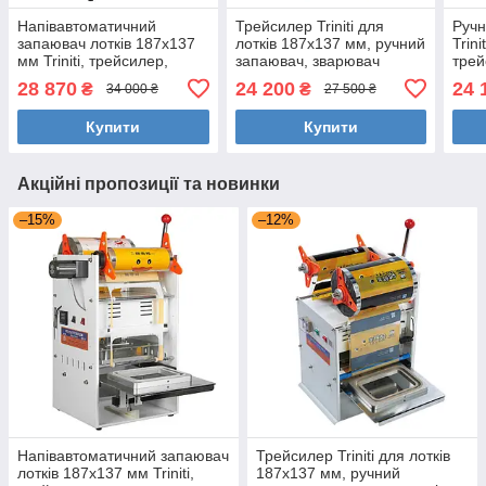
Напівавтоматичний
Трейсилер Triniti для
Ручн
запаювач лотків 187х137
лотків 187х137 мм, ручний
Trin
мм Triniti, трейсилер,
запаювач, зварювач
трей
зварювач,
лотків, термообладнання
лотк
28 870
24 200
24 
₴
₴
34 000 ₴
27 500 ₴
термопакування
паку
Купити
Купити
Акційні пропозиції та новинки
–15%
–12%
Напівавтоматичний запаювач
Трейсилер Triniti для лотків
лотків 187х137 мм Triniti,
187х137 мм, ручний