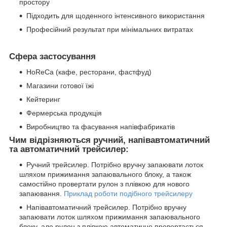
простору
Підходить для щоденного інтенсивного використання
Професійний результат при мінімальних витратах
Сфера застосування
HoReCa (кафе, ресторани, фастфуд)
Магазини готової їжі
Кейтеринг
Фермерська продукція
Виробництво та фасування напівфабрикатів
Чим відрізняються
ручний, напівавтоматичний
та автоматичний
трейсилер:
Ручний трейсилер. Потрібно вручну запаювати лоток
шляхом прижимання запаювального блоку, а також
самостійно провертати рулон з плівкою для нового
запаювання.
Приклад роботи подібного трейсилеру
Напівавтоматичний трейсилер. Потрібно вручну
запаювати лоток шляхом прижимання запаювального
блоку, але рулон з плівкою автоматично провертається