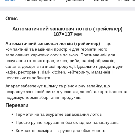
Опис
Автоматичний запаювач лотків (трейсилер)
187×137 мм
Автоматичний запаювач лотків (трейсилер)
— це
компактний та надійний пристрій для герметичного
запаювання харчових лотків плівкою. Призначений для
пакування готових страв, м’яса, риби, напівфабрикатів,
салатів, десертів та іншої продукції. Ідеально підходить для
кафе, ресторанів, dark kitchen, кейтерингу, магазинів і
невеликих виробництв.
Апарат забезпечує щільну та рівномірну запайку, що
покращує зовнішній вигляд упаковки, запобігає протіканню та
подовжує термін зберігання продуктів.
Переваги
Герметичне та акуратне запаювання лотків
Просте ручне керування без складних налаштувань
Компактні розміри — зручно для обмеженого