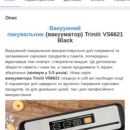
Опис
Вакуумний
пакувальник
(вакууматор) Triniti VS6621
Black
Вакуумний пакувальник використовується для пакування та
запаювання харчових продуктів у пакети, попередньо
відкачавши там повітря, створюючи вакуум.
Це допомагає
зберегти свіжість і смак їжі, а також продовжити її термін
зберігання (
мінімум у 3-5 разів
).
Нова серія
вакууматора Triniti VS6621
поєднує в собі всі необхідні опції
й параметри для швидкого та зручного пакування харчових
продуктів, як для домашніх цілей, так і для професійного
використання
.