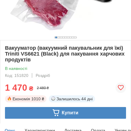
Вакууматор (вакуумний пакувальник для їжі)
Triniti VS6621 (Black) для пакування харчових
продуктів
В наявності
Код: 151820
Роздріб
1 470
₴
2 480 ₴
Економія
1010 ₴
Залишилось
44 дні
Купити
Опис
Характеристики
Доставка
Оплата
Умови п