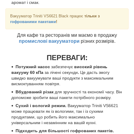
аромат і смак.
Вакууматор Triniti VS6621 Black працює
тільки з
гофрованими пакетами
!
Для кафе та ресторанів ми маємо в продажу
промислові вакууматори
різних розмірів.
ПЕРЕВАГИ:
Потужний насос
забезпечує
високий рівень
вакууму 60 кПа
за лічені секунди
.
Це дасть змогу
швидко вакуумувати ваші продукти з максимальним
висмоктуванням повітря.
Вбудований різак
для зручності та економії часу. Він
допоможе зробити ваші пакети потрібного розміру.
Сухий і вологий режим.
Вакууматор Triniti VS6621
може працювати як із вологими, так і із сухими
продуктами, що робить його максимально
універсальним і незамінним на вашій кухні.
Підходить для більшості гофрованих пакетів.