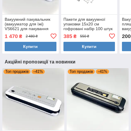
Вакуумний пакувальник
Пакети для вакуумної
Ваку
(вакууматор для їжі)
упаковки 15х20 см
пляш
VS6621 для пакування
гофровані набір 100 штук
ваку
продуктів харчування
для вакууматора
(вак
1 470
385
200
₴
₴
2 480 ₴
550 ₴
Купити
Купити
Акційні пропозиції та новинки
Топ продажів
–41%
Топ продажів
–41%