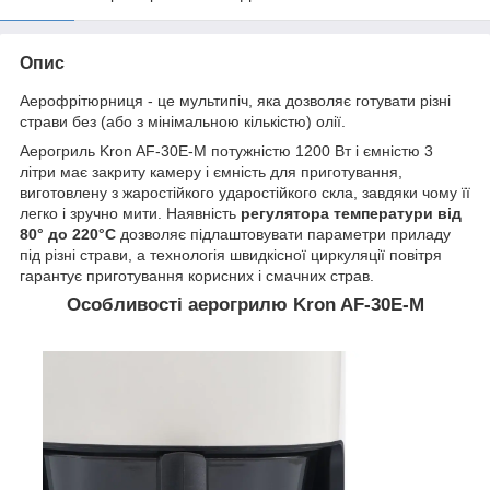
Опис
Аерофрітюрниця - це мультипіч, яка дозволяє готувати різні
страви без (або з мінімальною кількістю) олії.
Аерогриль Kron AF-30E-M потужністю 1200 Вт і ємністю 3
літри має закриту камеру і ємність для приготування,
виготовлену з жаростійкого ударостійкого скла, завдяки чому її
легко і зручно мити. Наявність
регулятора температури від
80° до 220°С
дозволяє підлаштовувати параметри приладу
під різні страви, а технологія швидкісної циркуляції повітря
гарантує приготування корисних і смачних страв.
Особливості аерогрилю Kron AF-30E-M