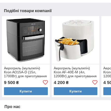
Подібні товари компанії
Аерогриль (мультипіч)
Аерогриль (мультипіч)
Аеро
Kron AO15A-D (15л,
Kron AF-40E-M (4л,
Kron
1700Вт) для приготування
1200Вт) для приготування
1200
без олії з антипригарним
без олії з антипригарним
без 
9 500
4 200
4 5
₴
₴
покриттям
покриттям
покр
Купити
Купити
Про нас