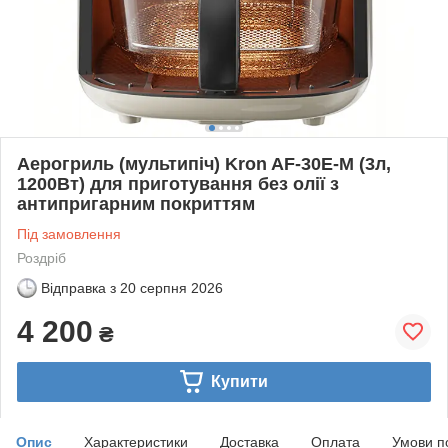
Аерогриль (мультипіч) Kron AF-30E-M (3л,
1200Вт) для приготування без олії з
антипригарним покриттям
Під замовлення
Роздріб
Відправка з
20 серпня 2026
4 200
₴
Купити
Опис
Характеристики
Доставка
Оплата
Умови п