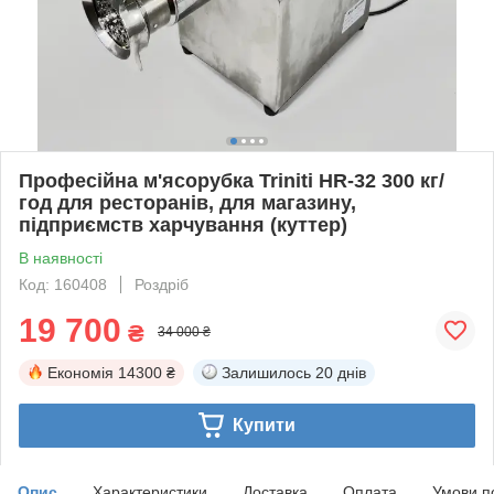
Професійна м'ясорубка Triniti HR-32 300 кг/
год для ресторанів, для магазину,
підприємств харчування (куттер)
В наявності
Код: 160408
Роздріб
19 700
₴
34 000 ₴
Економія
14300 ₴
Залишилось
20 днів
Купити
Опис
Характеристики
Доставка
Оплата
Умови п