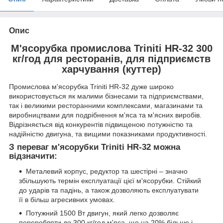
Опис
М'ясорубка промислова Triniti HR-32 300
кг/год для ресторанів, для підприємств
харчування (куттер)
Промислова м'ясорубка Triniti HR-32 дуже широко
використовується як малими бізнесами та підприємствами,
так і великими ресторанними комплексами, магазинами та
виробництвами для подрібнення м'яса та м'ясних виробів.
Відрізняється від конкурентів підвищеною потужністю та
надійністю двигуна, та вищими показниками продуктивності.
З переваг м'ясорубки Triniti HR-32 можна
відзначити:
Металевий корпус, редуктор та шестірні – значно
збільшують термін експлуатації цієї м'ясорубки. Стійкий
до ударів та падінь, а також дозволяють експлуатувати
її в більш агресивних умовах.
Потужний 1500 Вт двигун, який легко дозволяє
переробляти до 300 кг/год м'яса, що на 20% більше і