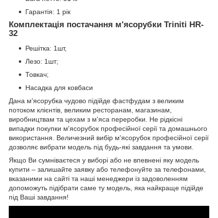
Гарантія: 1 рік
Комплектація постачання м'ясорубки Triniti HR-
32
Решітка: 1шт,
Лезо: 1шт;
Товкач;
Насадка для ковбаси
Дана м'ясорубка чудово підійде фастфудам з великим
потоком клієнтів, великим ресторанам, магазинам,
виробництвам та цехам з м'яса переробки. Не рідкісні
випадки покупки м'ясорубок професійної серії та домашнього
використання. Величезний вибір м'ясорубок професійної серії
дозволяє вибрати модель під будь-які завдання та умови.
Якщо Ви сумніваєтеся у виборі або не впевнені яку модель
купити – залишайте заявку або телефонуйте за телефонами,
вказаними на сайті та наші менеджери із задоволенням
допоможуть підібрати саме ту модель, яка найкраще підійде
під Ваші завдання!