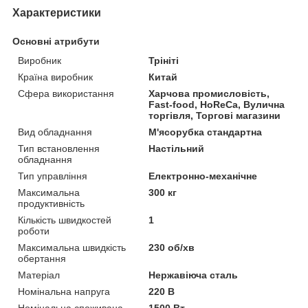
Характеристики
Основні атрибути
Виробник
Трініті
Країна виробник
Китай
Сфера використання
Харчова промисловість,
Fast-food, HoReCa, Вулична
торгівля, Торгові магазини
Вид обладнання
М'ясорубка стандартна
Тип встановлення
Настільний
обладнання
Тип управління
Електронно-механічне
Максимальна
300 кг
продуктивність
Кількість швидкостей
1
роботи
Максимальна швидкість
230 об/хв
обертання
Матеріал
Нержавіюча сталь
Номінальна напруга
220 В
Номінальна споживана
1500 Вт