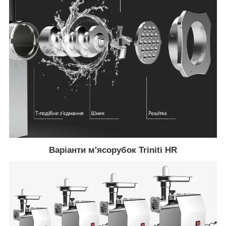
Варіанти м'ясорубок Triniti HR