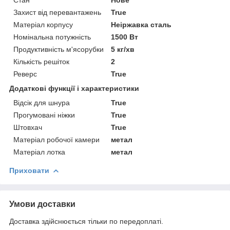
Захист від перевантажень
True
Матеріал корпусу
Неіржавка сталь
Номінальна потужність
1500 Вт
Продуктивність м'ясорубки
5 кг/хв
Кількість решіток
2
Реверс
True
Додаткові функції і характеристики
Відсік для шнура
True
Прогумовані ніжки
True
Штовхач
True
Матеріал робочої камери
метал
Матеріал лотка
метал
Приховати
Умови доставки
Доставка здійснюється тільки по передоплаті.