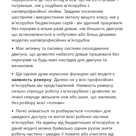
потужніше, ніж у подібних м'ясорубок з
напівпрофесійної лінійки. Завдяки посиленим
шестірням і використанню металу вищого класу, ніж у
м'ясорубок бюджетніших серій - він здатний працювати
без перерви в кілька разів довше, ніж більшість двигунів,
що встановлюються в побутових або більш дешевих
моделях напівпрофесійних м'ясорубок.
Має активну та пасивну системи охолодження
двигуна, що дозволяє набагато довше працювати без
перегрівів та будь-яких наслідків для двигуна та
механізмів.
Ще однією дуже корисною функцією цієї моделі є
наявність реверсу
. Далеко не у всіх професійних
м'ясорубках він представлений. Наявність реверсу
сильно спрощує роботу з м'ясорубкою і дозволяє за
лічені секунди звільнити нож або шнек, що заклинив,
без розбору всієї «голови».
Легко знімається та розбирається «голова» для
швидкого доступу та миття всієї робочої частини
м'ясорубки. На відміну від бюджетніших м'ясорубок, в
даній моделі можна буквально одним рухом зняти
робочу частину і швидко її помити або очистити від