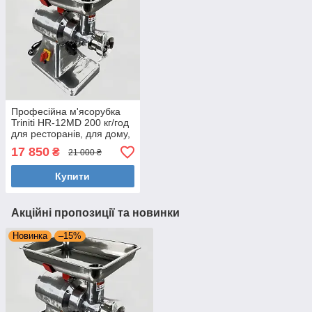
Професійна м'ясорубка
Triniti HR-12MD 200 кг/год
для ресторанів, для дому,
підприємств харчування
17 850
₴
21 000 ₴
(куттер)
Купити
Акційні пропозиції та новинки
Новинка
–15%