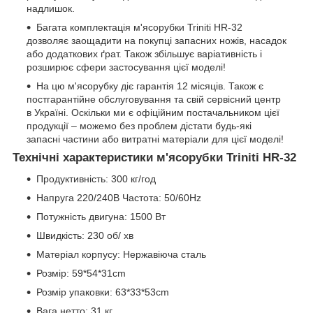
надлишок.
Багата комплектація м'ясорубки Triniti HR-32
дозволяє заощадити на покупці запасних ножів, насадок
або додаткових ґрат. Також збільшує варіативність і
розширює сфери застосування цієї моделі!
На цю м'ясорубку діє гарантія 12 місяців. Також є
постгарантійне обслуговування та свій сервісний центр
в Україні. Оскільки ми є офіційним постачальником цієї
продукції – можемо без проблем дістати будь-які
запасні частини або витратні матеріали для цієї моделі!
Технічні характеристики м'ясорубки Triniti HR-32
Продуктивність: 300 кг/год
Напруга 220/240В Частота: 50/60Hz
Потужність двигуна: 1500 Вт
Швидкість: 230 об/ хв
Матеріал корпусу: Нержавіюча сталь
Розмір: 59*54*31cm
Розмір упаковки: 63*33*53cm
Вага нетто: 31 кг