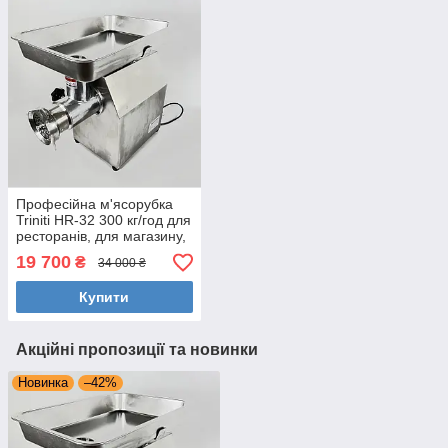
Професійна м'ясорубка
Triniti HR-32 300 кг/год для
ресторанів, для магазину,
підприємств харчування
19 700
₴
34 000 ₴
(куттер)
Купити
Акційні пропозиції та новинки
Новинка
–42%