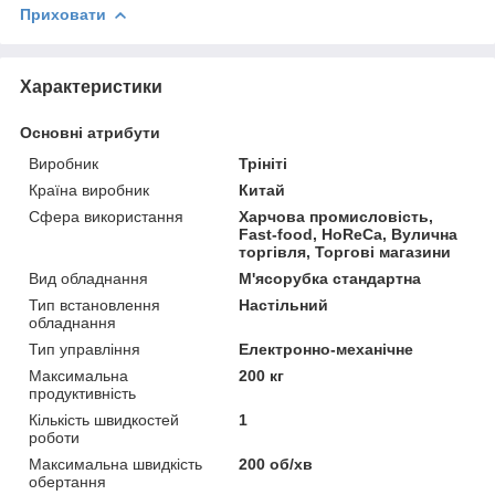
Приховати
Характеристики
Основні атрибути
Виробник
Трініті
Країна виробник
Китай
Сфера використання
Харчова промисловість,
Fast-food, HoReCa, Вулична
торгівля, Торгові магазини
Вид обладнання
М'ясорубка стандартна
Тип встановлення
Настільний
обладнання
Тип управління
Електронно-механічне
Максимальна
200 кг
продуктивність
Кількість швидкостей
1
роботи
Максимальна швидкість
200 об/хв
обертання