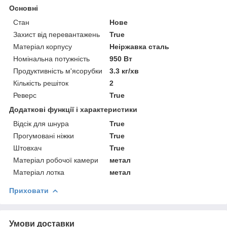
Основні
Стан
Нове
Захист від перевантажень
True
Матеріал корпусу
Неіржавка сталь
Номінальна потужність
950 Вт
Продуктивність м'ясорубки
3.3 кг/хв
Кількість решіток
2
Реверс
True
Додаткові функції і характеристики
Відсік для шнура
True
Прогумовані ніжки
True
Штовхач
True
Матеріал робочої камери
метал
Матеріал лотка
метал
Приховати
Умови доставки