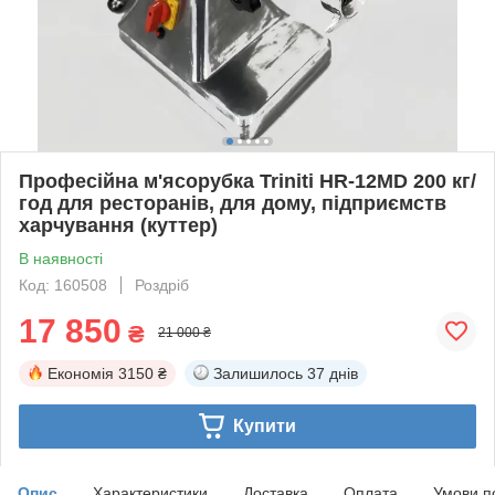
Професійна м'ясорубка Triniti HR-12MD 200 кг/
год для ресторанів, для дому, підприємств
харчування (куттер)
В наявності
Код: 160508
Роздріб
17 850
₴
21 000 ₴
Економія
3150 ₴
Залишилось
37 днів
Купити
Опис
Характеристики
Доставка
Оплата
Умови п