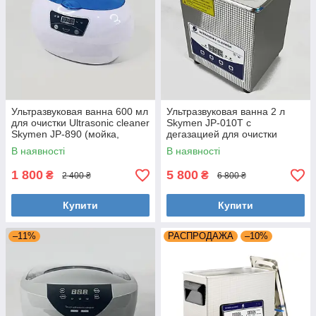
Ультразвуковая ванна 600 мл
Ультразвуковая ванна 2 л
для очистки Ultrasonic cleaner
Skymen JP-010T с
Skymen JP-890 (мойка,
дегазацией для очистки
стерилизатор, очиститель)
инструментов, деталей
В наявності
В наявності
(мойка, стерилизатор)
1 800
5 800
₴
₴
2 400 ₴
6 800 ₴
Купити
Купити
–11%
РАСПРОДАЖА
–10%