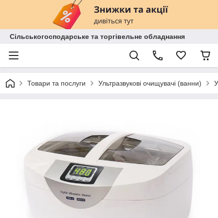
Сільськогосподарське та торгівельне обладнання
Товари та послуги
Ультразвукові очищувачі (ванни)
У