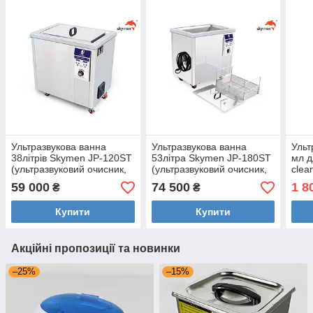
Ультразвукова ванна
Ультразвукова ванна
Ульт
38літрів Skymen JP-120ST
53літра Skymen JP-180ST
мл д
(ультразвуковий очисник,
(ультразвуковий очисник,
clea
мийка ультразвукова)
мийка з підігрівом)
(мой
59 000
74 500
1 8
₴
₴
очис
Купити
Купити
Акційні пропозиції та новинки
–25%
–15%