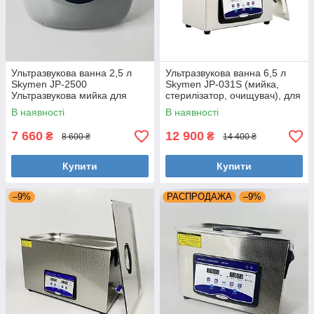
Ультразвукова ванна 2,5 л
Ультразвукова ванна 6,5 л
Skymen JP-2500
Skymen JP-031S (мийка,
Ультразвукова мийка для
стерилізатор, очищувач), для
інструментів
сто, стоматології
В наявності
В наявності
7 660
12 900
₴
₴
8 600 ₴
14 400 ₴
Купити
Купити
–9%
РАСПРОДАЖА
–9%