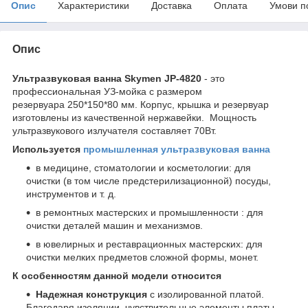
Опис
Характеристики
Доставка
Оплата
Умови п
Опис
Ультразвуковая ванна Skymen JP-4820
- это
профессиональная УЗ-мойка с размером
резервуара 250*150*80 мм. Корпус, крышка и резервуар
изготовлены из качественной нержавейки. Мощность
ультразвукового излучателя составляет 70Вт.
Используется
промышленная ультразвуковая ванна
в медицине, стоматологии и косметологии: для
очистки (в том числе предстерилизационной) посуды,
инструментов и т. д.
в ремонтных мастерских и промышленности : для
очистки деталей машин и механизмов.
в ювелирных и реставрационных мастерских: для
очистки мелких предметов сложной формы, монет.
К особенностям данной модели относится
Надежная конструкция
с изолированной платой.
Благодаря изоляции, чувствительные элементы платы